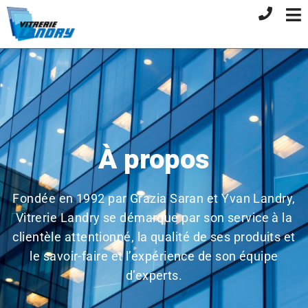
À propos
Fondée en 1992 par Grazia Saran et Yvan Landry,
Vitrerie Landry se démarque par son service à la
clientèle attentionné, la qualité de ses produits et
le savoir-faire et l’expérience de son équipe
d’experts.